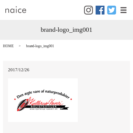
メ
brand-logo_img001
HOME
brand-logo_img001
2017/12/26