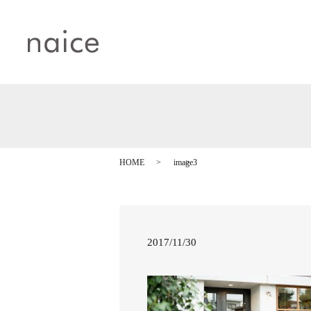
HOME
image3
2017/11/30