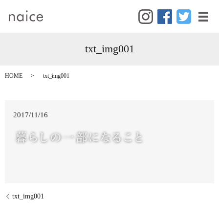
メ
txt_img001
HOME
txt_img001
2017/11/16
txt_img001