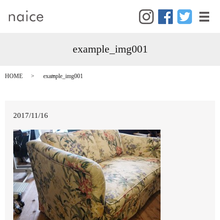
メ
example_img001
HOME
example_img001
2017/11/16