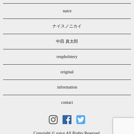
naice
ナイスノニカイ
中田 真太郎
reupholstery
original
information
contact
Copyright © naice All Rights Reserved.