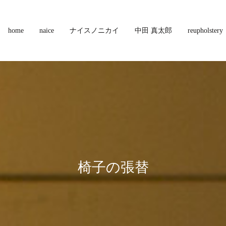
home
naice
ナイスノニカイ
中田 真太郎
reupholstery
椅子の張替