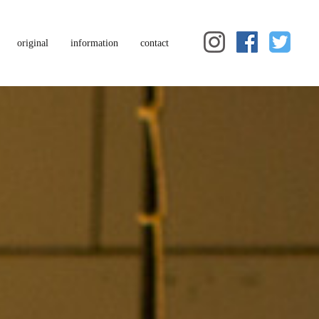
original
information
contact