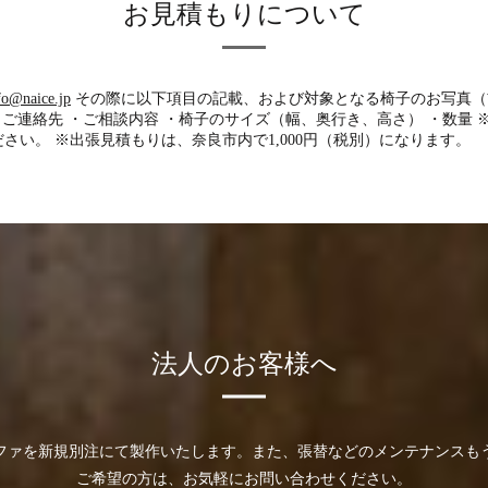
お見積もりについて
fo@naice.jp
その際に以下項目の記載、および対象となる椅子のお写真（
・ご連絡先 ・ご相談内容 ・椅子のサイズ（幅、奥行き、高さ） ・数量
さい。 ※出張見積もりは、奈良市内で1,000円（税別）になります。
法人のお客様へ
ファを新規別注にて製作いたします。また、張替などのメンテナンスも
ご希望の方は、お気軽にお問い合わせください。