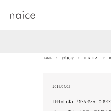
HOME
お知らせ
N･A･R･A T･E･I･
2018/04/03
4月4日（水）「N･A･R･A T･