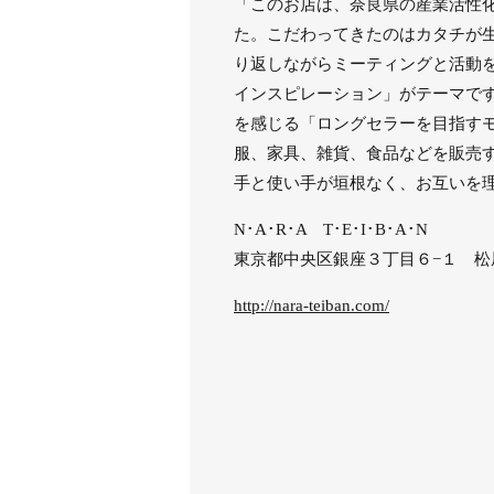
「このお店は、奈良県の産業活性化
た。こだわってきたのはカタチが
り返しながらミーティングと活動
インスピレーション」がテーマで
を感じる「ロングセラーを目指す
服、家具、雑貨、食品などを販売
手と使い手が垣根なく、お互いを
N･A･R･A T･E･I･B･A･N
東京都中央区銀座３丁目６−１ 松
http://nara-teiban.com/