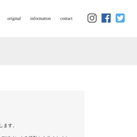
original
information
contact
ンします。