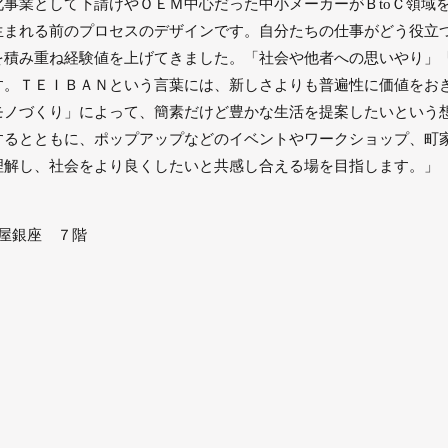
事業として下請けやＯＥＭ中心だった中小メーカーがＢtoＣ領域
生まれる前のプロセスのデザインです。自分たちの仕事がどう役立
を積み重ね経験値を上げてきました。「社会や他者への思いやり」
す。ＴＥＩＢＡＮという言葉には、新しさよりも普遍性に価値をお
モノづくり」によって、簡素だけど豊かな生活を提案したいという
するとともに、ポップアップなどのイベントやワークショップ、町
理解し、社会をより良くしたいと共感し合える場を目指します。」
屋銀座 ７階