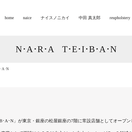
home
naice
ナイスノニカイ
中田 真太郎
reupholstery
N･A･R･A T･E･I･B･A･N
B･A･N
E･I･B･A･N」が東京・銀座の松屋銀座の7階に常設店舗としてオープ