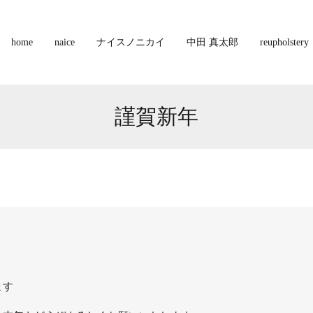
home
naice
ナイスノニカイ
中田 真太郎
reupholstery
謹賀新年
ます