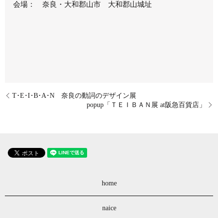
会場： 奈良・大和郡山市 大和郡山城址
T･E･I･B･A･N 奈良の動詞のデザイン展
popup「ＴＥＩＢＡＮ展 at阪急百貨店」
home
naice