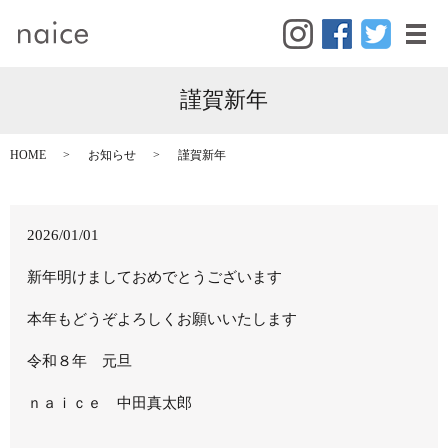
メ
謹賀新年
HOME
お知らせ
謹賀新年
2026/01/01
新年明けましておめでとうございます
本年もどうぞよろしくお願いいたします
令和８年 元旦
ｎａｉｃｅ 中田真太郎