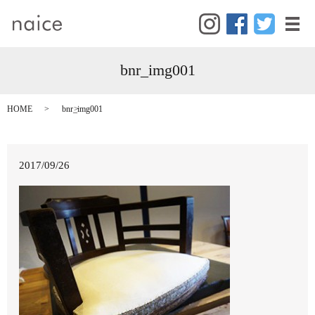
メ
bnr_img001
HOME
bnr_img001
2017/09/26