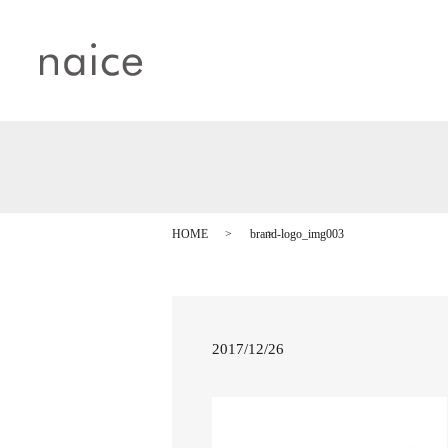
HOME
brand-logo_img003
2017/12/26