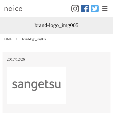
メ
brand-logo_img005
HOME
brand-logo_img005
2017/12/26