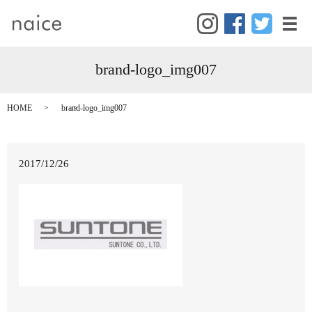
メ
brand-logo_img007
HOME
brand-logo_img007
2017/12/26