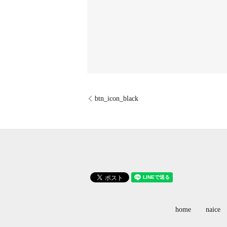
btn_icon_black
home
naice