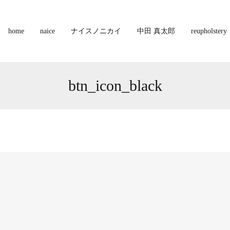
home
naice
ナイスノニカイ
中田 真太郎
reupholstery
btn_icon_black