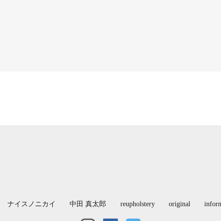
ナイスノニカイ
中田 真太郎
reupholstery
original
infor