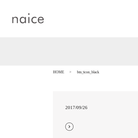
HOME
btn_icon_black
2017/09/26