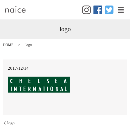
メ
logo
HOME
logo
2017/12/14
logo