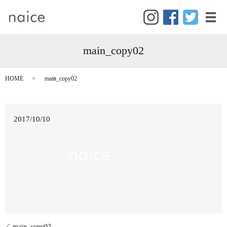
メ
main_copy02
HOME
main_copy02
2017/10/10
main_copy02