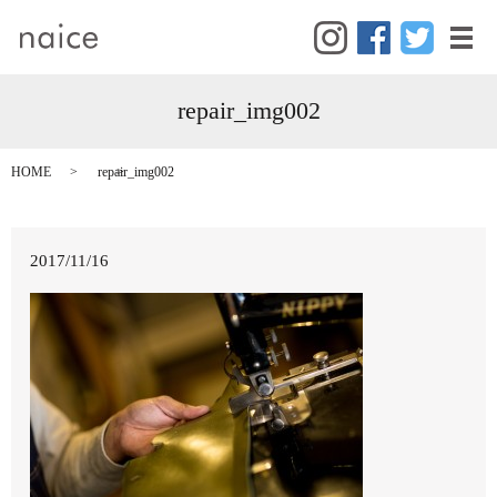
メ
repair_img002
HOME
repair_img002
2017/11/16