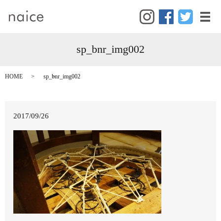
メ
sp_bnr_img002
HOME
sp_bnr_img002
2017/09/26