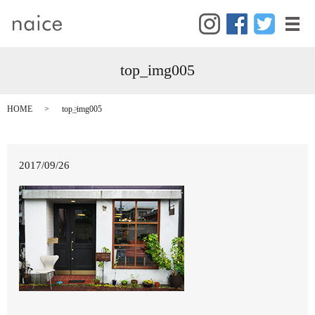
メ
top_img005
HOME
top_img005
2017/09/26